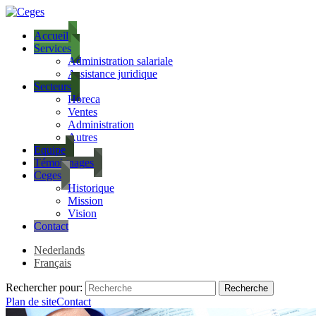
Accueil
Services
Administration salariale
Assistance juridique
Secteurs
Horeca
Ventes
Administration
Autres
Equipe
Témoignages
Ceges
Historique
Mission
Vision
Contact
Nederlands
Français
Rechercher pour:
Plan de site
Contact