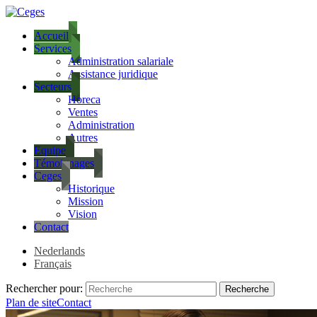
Accueil
Services
Administration salariale
Assistance juridique
Secteurs
Horeca
Ventes
Administration
Autres
Equipe
Témoignages
Ceges
Historique
Mission
Vision
Contact
Nederlands
Français
Rechercher pour:
Plan de site
Contact